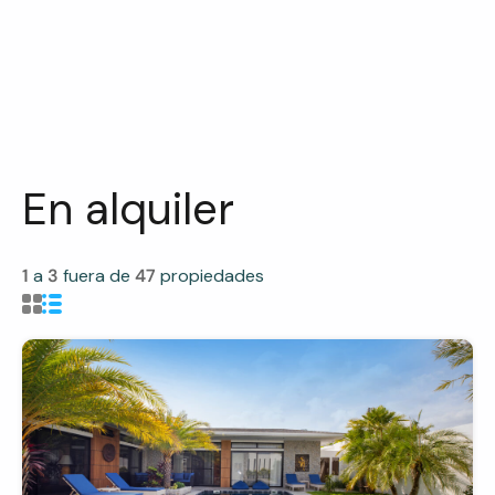
En alquiler
1
a
3
fuera de
47
propiedades