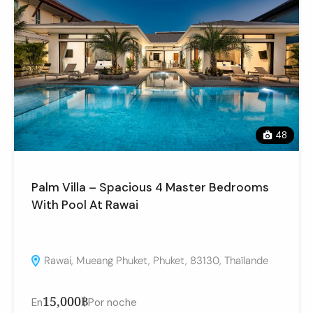
48
Palm Villa – Spacious 4 Master Bedrooms
With Pool At Rawai
Rawai, Mueang Phuket, Phuket, 83130, Thaïlande
15,000฿
En
Por noche