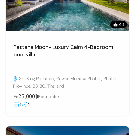
48
Pattana Moon- Luxury Calm 4-Bedroom
pool villa
Soi King Pattana7, Rawai, Mueang Phuket, Phuket
Province, 83130, Thailand
25,000฿
En
Por noche
4
4