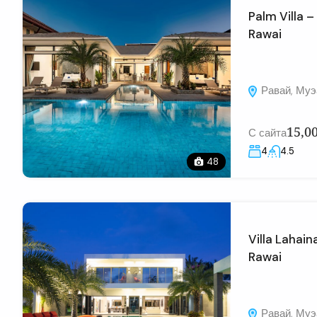
Palm Villa 
Rawai
Равай, Муэа
15,0
С сайта
4
4.5
48
Villa Lahai
Rawai
Равай, Муэа