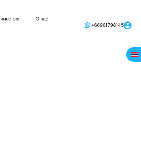
жимостью
О нас
+66961798145