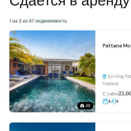
Сдается в аренду
1
на
3
из
47
недвижимость
Pattana Mo
Soi King Pa
Thailand
25,0
С сайта
4
4
48