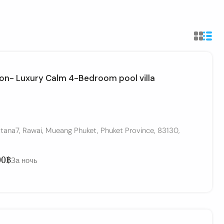
on- Luxury Calm 4-Bedroom pool villa
ttana7, Rawai, Mueang Phuket, Phuket Province, 83130,
00฿
За ночь