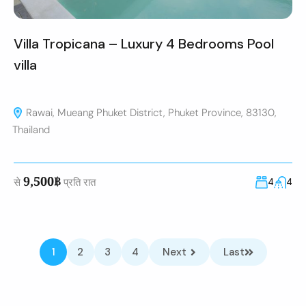
Villa Tropicana – Luxury 4 Bedrooms Pool
villa
Rawai, Mueang Phuket District, Phuket Province, 83130,
Thailand
9,500฿
से
प्रति रात
4
4
1
2
3
4
Next
Last