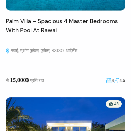
Palm Villa – Spacious 4 Master Bedrooms
With Pool At Rawai
रवाई, मुआंग फुकेत, फुकेत, 83130, थाईलैंड
15,000฿
से
प्रति रात
4
4.5
43