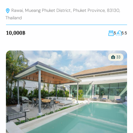
Rawai, Mueang Phuket District, Phuket Province, 83130,
Thailand
10,000฿
5
5.5
33