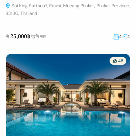
Soi King Pattana7, Rawai, Mueang Phuket, Phuket Province,
83130, Thailand
25,000฿
से
प्रति रात
4
4
48